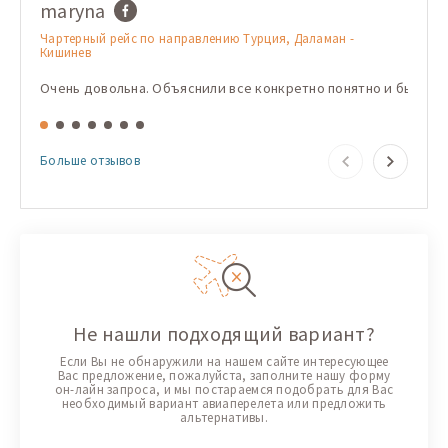
maryna
Имя
Чартерный рейс по направлению Турция, Даламан -
Чарте
Кишинев
Кишин
Очень довольна. Объяснили все конкретно понятно и быстро
Корис
Больше отзывов
Не нашли подходящий вариант?
Если Вы не обнаружили на нашем сайте интересующее
Вас предложение, пожалуйста, заполните нашу форму
он-лайн запроса, и мы постараемся подобрать для Вас
необходимый вариант авиаперелета или предложить
альтернативы.