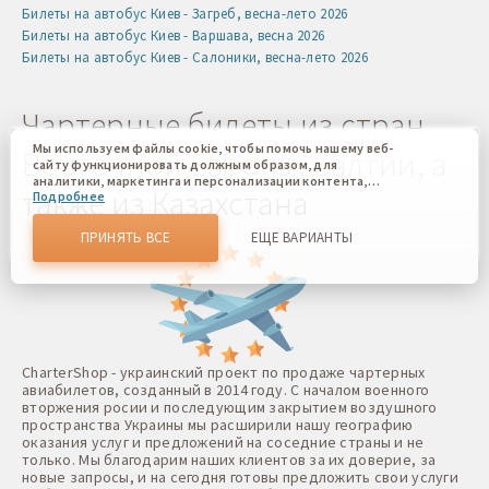
Билеты на автобус Киев - Загреб, весна-лето 2026
Билеты на автобус Киев - Варшава, весна 2026
Билеты на автобус Киев - Салоники, весна-лето 2026
Чартерные билеты из стран
Мы используем файлы cookie, чтобы помочь нашему веб-
Восточной Европы, Балтии, а
сайту функционировать должным образом, для
аналитики, маркетинга и персонализации контента,
также из Казахстана
Подробнее
который вы видите. Файлы cookies позволяют нам
отличать Вас от других пользователей нашего веб-сайта.
Соглашаясь, вы соглашаетесь на использование всех этих
ПРИНЯТЬ ВСЕ
ЕЩЕ ВАРИАНТЫ
файлов cookie. Вы можете обновить свои предпочтения,
нажав кнопку настроек файлов cookie, или в любое
время, перейдя к нашей политике использования файлов
cookie.
CharterShop - украинский проект по продаже чартерных
авиабилетов, созданный в 2014 году. С началом военного
вторжения росии и последующим закрытием воздушного
пространства Украины мы расширили нашу географию
оказания услуг и предложений на соседние страны и не
только. Мы благодарим наших клиентов за их доверие, за
новые запросы, и на сегодня готовы предложить свои услуги