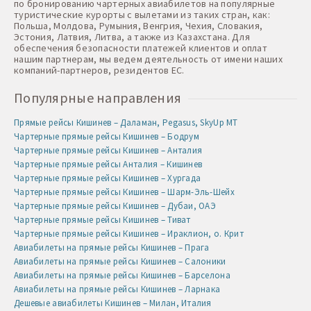
по бронированию чартерных авиабилетов на популярные
туристические курорты с вылетами из таких стран, как:
Польша, Молдова, Румыния, Венгрия, Чехия, Словакия,
Эстония, Латвия, Литва, а также из Казахстана. Для
обеспечения безопасности платежей клиентов и оплат
нашим партнерам, мы ведем деятельность от имени наших
компаний-партнеров, резидентов ЕС.
Популярные направления
Прямые рейсы Кишинев – Даламан, Pegasus, SkyUp MT
Чартерные прямые рейсы Кишинев – Бодрум
Чартерные прямые рейсы Кишинев – Анталия
Чартерные прямые рейсы Анталия – Кишинев
Чартерные прямые рейсы Кишинев – Хургада
Чартерные прямые рейсы Кишинев – Шарм-Эль-Шейх
Чартерные прямые рейсы Кишинев – Дубаи, ОАЭ
Чартерные прямые рейсы Кишинев – Тиват
Чартерные прямые рейсы Кишинев – Ираклион, о. Крит
Авиабилеты на прямые рейсы Кишинев – Прага
Авиабилеты на прямые рейсы Кишинев – Салоники
Авиабилеты на прямые рейсы Кишинев – Барселона
Авиабилеты на прямые рейсы Кишинев – Ларнака
Дешевые авиабилеты Кишинев – Милан, Италия