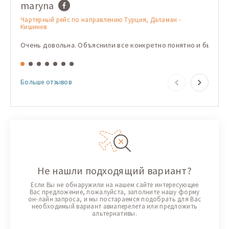
maryna
Имя
Чартерный рейс по направлению Турция, Даламан -
Чарте
Кишинев
Кишин
Очень довольна. Объяснили все конкретно понятно и быстро
Корис
Больше отзывов
Не нашли подходящий вариант?
Если Вы не обнаружили на нашем сайте интересующее
Вас предложение, пожалуйста, заполните нашу форму
он-лайн запроса, и мы постараемся подобрать для Вас
необходимый вариант авиаперелета или предложить
альтернативы.