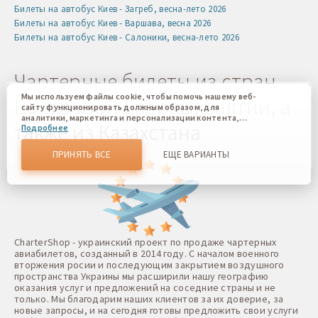
Билеты на автобус Киев - Загреб, весна-лето 2026
Билеты на автобус Киев - Варшава, весна 2026
Билеты на автобус Киев - Салоники, весна-лето 2026
Чартерные билеты из стран
Мы используем файлы cookie, чтобы помочь нашему веб-
Восточной Европы, Балтии, а
сайту функционировать должным образом, для
аналитики, маркетинга и персонализации контента,
также из Казахстана
Подробнее
который вы видите. Файлы cookies позволяют нам
отличать Вас от других пользователей нашего веб-сайта.
Соглашаясь, вы соглашаетесь на использование всех этих
ПРИНЯТЬ ВСЕ
ЕЩЕ ВАРИАНТЫ
файлов cookie. Вы можете обновить свои предпочтения,
нажав кнопку настроек файлов cookie, или в любое
время, перейдя к нашей политике использования файлов
cookie.
CharterShop - украинский проект по продаже чартерных
авиабилетов, созданный в 2014 году. С началом военного
вторжения росии и последующим закрытием воздушного
пространства Украины мы расширили нашу географию
оказания услуг и предложений на соседние страны и не
только. Мы благодарим наших клиентов за их доверие, за
новые запросы, и на сегодня готовы предложить свои услуги