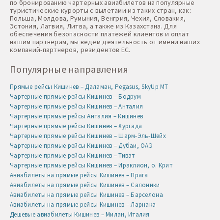
по бронированию чартерных авиабилетов на популярные
туристические курорты с вылетами из таких стран, как:
Польша, Молдова, Румыния, Венгрия, Чехия, Словакия,
Эстония, Латвия, Литва, а также из Казахстана. Для
обеспечения безопасности платежей клиентов и оплат
нашим партнерам, мы ведем деятельность от имени наших
компаний-партнеров, резидентов ЕС.
Популярные направления
Прямые рейсы Кишинев – Даламан, Pegasus, SkyUp MT
Чартерные прямые рейсы Кишинев – Бодрум
Чартерные прямые рейсы Кишинев – Анталия
Чартерные прямые рейсы Анталия – Кишинев
Чартерные прямые рейсы Кишинев – Хургада
Чартерные прямые рейсы Кишинев – Шарм-Эль-Шейх
Чартерные прямые рейсы Кишинев – Дубаи, ОАЭ
Чартерные прямые рейсы Кишинев – Тиват
Чартерные прямые рейсы Кишинев – Ираклион, о. Крит
Авиабилеты на прямые рейсы Кишинев – Прага
Авиабилеты на прямые рейсы Кишинев – Салоники
Авиабилеты на прямые рейсы Кишинев – Барселона
Авиабилеты на прямые рейсы Кишинев – Ларнака
Дешевые авиабилеты Кишинев – Милан, Италия