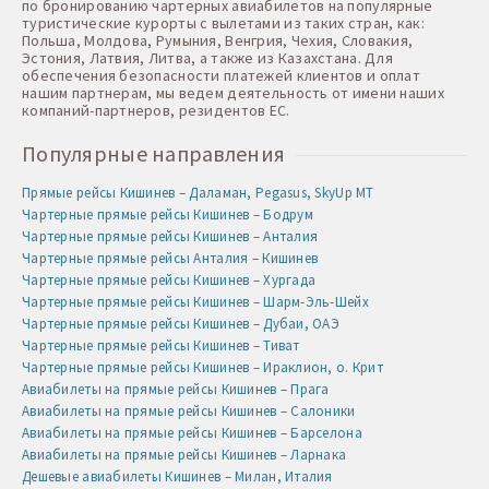
по бронированию чартерных авиабилетов на популярные
туристические курорты с вылетами из таких стран, как:
Польша, Молдова, Румыния, Венгрия, Чехия, Словакия,
Эстония, Латвия, Литва, а также из Казахстана. Для
обеспечения безопасности платежей клиентов и оплат
нашим партнерам, мы ведем деятельность от имени наших
компаний-партнеров, резидентов ЕС.
Популярные направления
Прямые рейсы Кишинев – Даламан, Pegasus, SkyUp MT
Чартерные прямые рейсы Кишинев – Бодрум
Чартерные прямые рейсы Кишинев – Анталия
Чартерные прямые рейсы Анталия – Кишинев
Чартерные прямые рейсы Кишинев – Хургада
Чартерные прямые рейсы Кишинев – Шарм-Эль-Шейх
Чартерные прямые рейсы Кишинев – Дубаи, ОАЭ
Чартерные прямые рейсы Кишинев – Тиват
Чартерные прямые рейсы Кишинев – Ираклион, о. Крит
Авиабилеты на прямые рейсы Кишинев – Прага
Авиабилеты на прямые рейсы Кишинев – Салоники
Авиабилеты на прямые рейсы Кишинев – Барселона
Авиабилеты на прямые рейсы Кишинев – Ларнака
Дешевые авиабилеты Кишинев – Милан, Италия