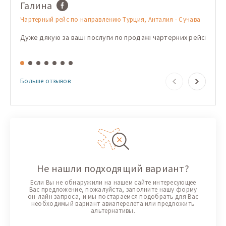
Галина
Dori
Чартерный рейс по направлению Турция, Анталия - Сучава
Чартер
Хургад
Дуже дякую за ваші послуги по продажі чартерних рейсів! Дякую
Folose
Больше отзывов
Не нашли подходящий вариант?
Если Вы не обнаружили на нашем сайте интересующее
Вас предложение, пожалуйста, заполните нашу форму
он-лайн запроса, и мы постараемся подобрать для Вас
необходимый вариант авиаперелета или предложить
альтернативы.