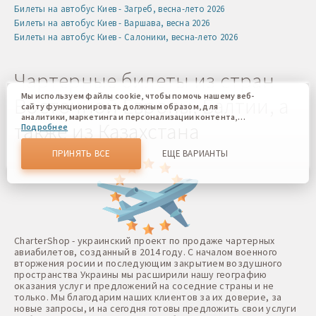
Билеты на автобус Киев - Загреб, весна-лето 2026
Билеты на автобус Киев - Варшава, весна 2026
Билеты на автобус Киев - Салоники, весна-лето 2026
Чартерные билеты из стран
Мы используем файлы cookie, чтобы помочь нашему веб-
Восточной Европы, Балтии, а
сайту функционировать должным образом, для
аналитики, маркетинга и персонализации контента,
также из Казахстана
Подробнее
который вы видите. Файлы cookies позволяют нам
отличать Вас от других пользователей нашего веб-сайта.
Соглашаясь, вы соглашаетесь на использование всех этих
ПРИНЯТЬ ВСЕ
ЕЩЕ ВАРИАНТЫ
файлов cookie. Вы можете обновить свои предпочтения,
нажав кнопку настроек файлов cookie, или в любое
время, перейдя к нашей политике использования файлов
cookie.
CharterShop - украинский проект по продаже чартерных
авиабилетов, созданный в 2014 году. С началом военного
вторжения росии и последующим закрытием воздушного
пространства Украины мы расширили нашу географию
оказания услуг и предложений на соседние страны и не
только. Мы благодарим наших клиентов за их доверие, за
новые запросы, и на сегодня готовы предложить свои услуги